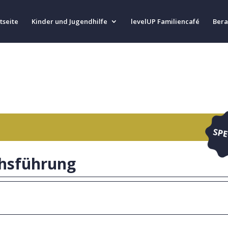
tseite
Kinder und Jugendhilfe
levelUP Familiencafé
Bera
chsführung